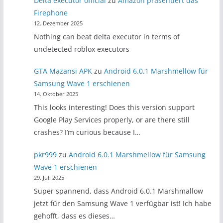
Delta executor official
zu
Amazon präsentiert das
Firephone
12. Dezember 2025
Nothing can beat delta executor in terms of
undetected roblox executors
GTA Mazansi APK
zu
Android 6.0.1 Marshmellow für
Samsung Wave 1 erschienen
14. Oktober 2025
This looks interesting! Does this version support
Google Play Services properly, or are there still
crashes? I’m curious because I…
pkr999
zu
Android 6.0.1 Marshmellow für Samsung
Wave 1 erschienen
29. Juli 2025
Super spannend, dass Android 6.0.1 Marshmallow
jetzt für den Samsung Wave 1 verfügbar ist! Ich habe
gehofft, dass es dieses…