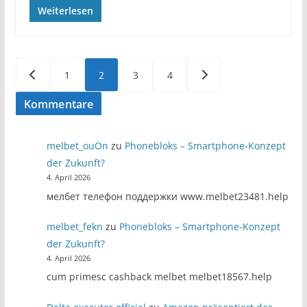
Weiterlesen
Seitennummerierung
1
2
3
4
der
Kommentare
Beiträge
melbet_ouOn
zu
Phonebloks – Smartphone-Konzept
der Zukunft?
4. April 2026
мелбет телефон поддержки www.melbet23481.help
melbet_fekn
zu
Phonebloks – Smartphone-Konzept
der Zukunft?
4. April 2026
cum primesc cashback melbet melbet18567.help