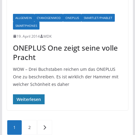
ALLGEMEIN
CYANOGENMOD
ONEPLUS
SMARTLET/PHABLET
SMARTPHONES
19. April 2014
MDK
ONEPLUS One zeigt seine volle
Pracht
WOW – Drei Buchstaben reichen um das ONEPLUS
One zu beschreiben. Es ist wirklich der Hammer mit
welcher Schönheit es daher
Weiterlesen
Seitennummerierung
1
2