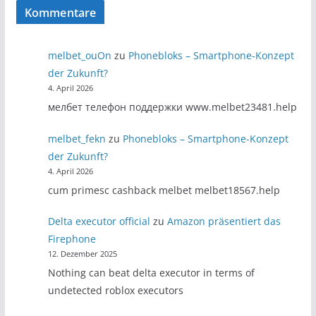
der
Kommentare
Beiträge
melbet_ouOn
zu
Phonebloks – Smartphone-Konzept
der Zukunft?
4. April 2026
мелбет телефон поддержки www.melbet23481.help
melbet_fekn
zu
Phonebloks – Smartphone-Konzept
der Zukunft?
4. April 2026
cum primesc cashback melbet melbet18567.help
Delta executor official
zu
Amazon präsentiert das
Firephone
12. Dezember 2025
Nothing can beat delta executor in terms of
undetected roblox executors