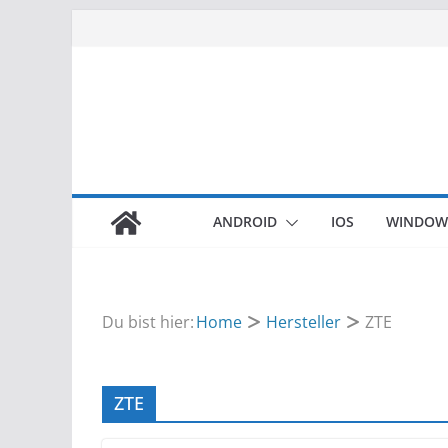
Zum
Inhalt
springen
ANDROID
IOS
WINDOW
Du bist hier:
Home
Hersteller
ZTE
ZTE