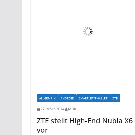
ALLGEMEIN
ANDROID
SMARTLET/PHABLET
ZTE
27. März 2014
MDK
ZTE stellt High-End Nubia X6
vor