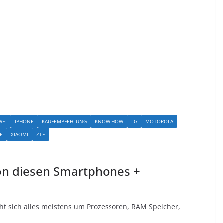
WEI
IPHONE
KAUFEMPFEHLUNG
KNOW-HOW
LG
MOTOROLA
TE
XIAOMI
ZTE
von diesen Smartphones +
t sich alles meistens um Prozessoren, RAM Speicher,