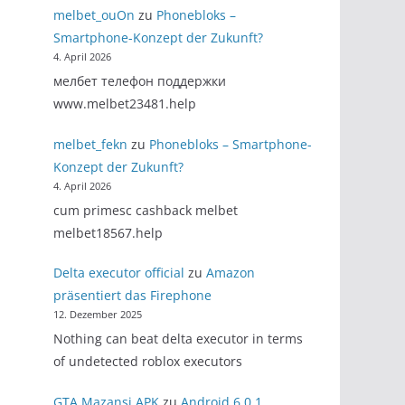
melbet_ouOn
zu
Phonebloks –
Smartphone-Konzept der Zukunft?
4. April 2026
мелбет телефон поддержки
www.melbet23481.help
melbet_fekn
zu
Phonebloks – Smartphone-
Konzept der Zukunft?
4. April 2026
cum primesc cashback melbet
melbet18567.help
Delta executor official
zu
Amazon
präsentiert das Firephone
12. Dezember 2025
Nothing can beat delta executor in terms
of undetected roblox executors
GTA Mazansi APK
zu
Android 6.0.1