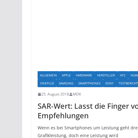
ALLGEMEIN
APPLE
HARDWARE
HERSTELLER
HTC
HUA
ONEPLUS
SAMSUNG
SMARTPHONES
SONY
TESTBERICH
25. August 2018
MDK
SAR-Wert: Lasst die Finger 
Empfehlungen
Wenn es bei Smartphones um Leistung geht dreh
Grafikleistung, doch eine Leistung wird