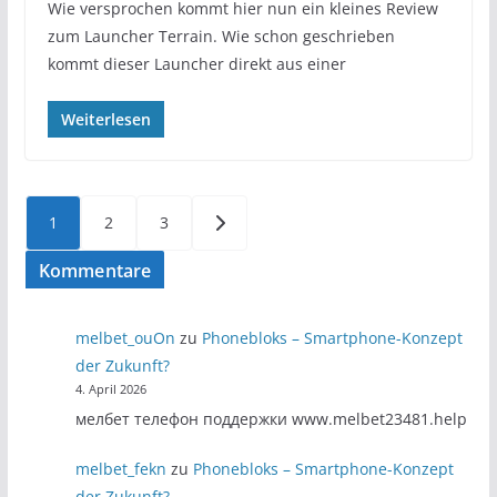
Wie versprochen kommt hier nun ein kleines Review
zum Launcher Terrain. Wie schon geschrieben
kommt dieser Launcher direkt aus einer
Weiterlesen
Seitennummerierung
1
2
3
der
Kommentare
Beiträge
melbet_ouOn
zu
Phonebloks – Smartphone-Konzept
der Zukunft?
4. April 2026
мелбет телефон поддержки www.melbet23481.help
melbet_fekn
zu
Phonebloks – Smartphone-Konzept
der Zukunft?