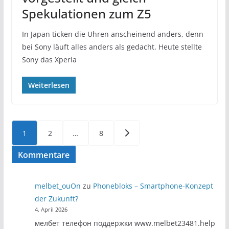
Spekulationen zum Z5
In Japan ticken die Uhren anscheinend anders, denn
bei Sony läuft alles anders als gedacht. Heute stellte
Sony das Xperia
Weiterlesen
Seitennummerierung
1
2
…
8
der
Kommentare
Beiträge
melbet_ouOn
zu
Phonebloks – Smartphone-Konzept
der Zukunft?
4. April 2026
мелбет телефон поддержки www.melbet23481.help