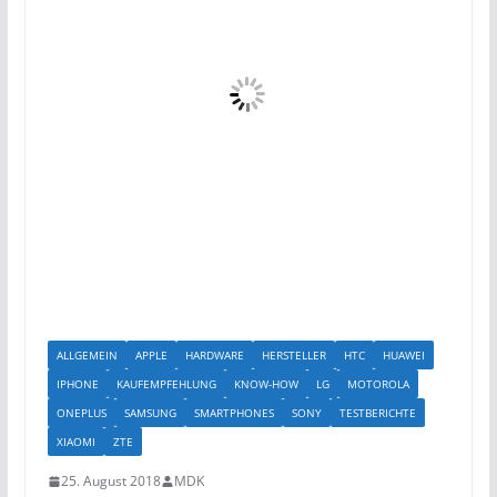
ALLGEMEIN
APPLE
HARDWARE
HERSTELLER
HTC
HUAWEI
IPHONE
KAUFEMPFEHLUNG
KNOW-HOW
LG
MOTOROLA
ONEPLUS
SAMSUNG
SMARTPHONES
SONY
TESTBERICHTE
XIAOMI
ZTE
25. August 2018
MDK