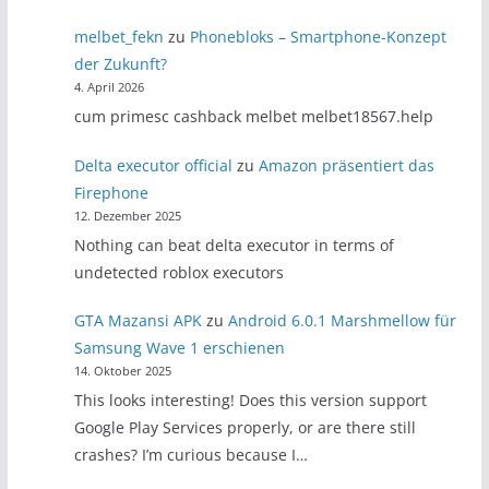
melbet_fekn
zu
Phonebloks – Smartphone-Konzept
der Zukunft?
4. April 2026
cum primesc cashback melbet melbet18567.help
Delta executor official
zu
Amazon präsentiert das
Firephone
12. Dezember 2025
Nothing can beat delta executor in terms of
undetected roblox executors
GTA Mazansi APK
zu
Android 6.0.1 Marshmellow für
Samsung Wave 1 erschienen
14. Oktober 2025
This looks interesting! Does this version support
Google Play Services properly, or are there still
crashes? I’m curious because I…