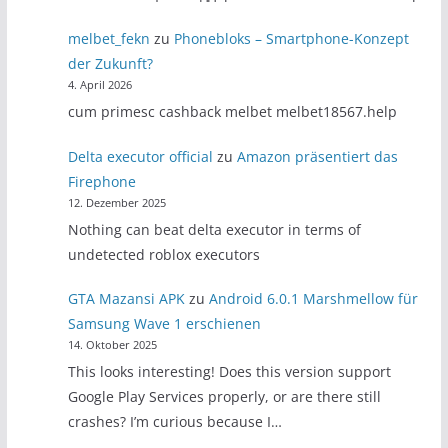
melbet_fekn
zu
Phonebloks – Smartphone-Konzept
der Zukunft?
4. April 2026
cum primesc cashback melbet melbet18567.help
Delta executor official
zu
Amazon präsentiert das
Firephone
12. Dezember 2025
Nothing can beat delta executor in terms of
undetected roblox executors
GTA Mazansi APK
zu
Android 6.0.1 Marshmellow für
Samsung Wave 1 erschienen
14. Oktober 2025
This looks interesting! Does this version support
Google Play Services properly, or are there still
crashes? I’m curious because I…