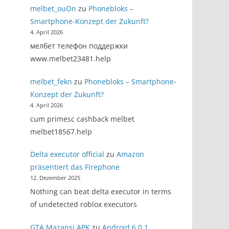
melbet_ouOn
zu
Phonebloks –
Smartphone-Konzept der Zukunft?
4. April 2026
мелбет телефон поддержки
www.melbet23481.help
melbet_fekn
zu
Phonebloks – Smartphone-
Konzept der Zukunft?
4. April 2026
cum primesc cashback melbet
melbet18567.help
Delta executor official
zu
Amazon
präsentiert das Firephone
12. Dezember 2025
Nothing can beat delta executor in terms
of undetected roblox executors
GTA Mazansi APK
zu
Android 6.0.1