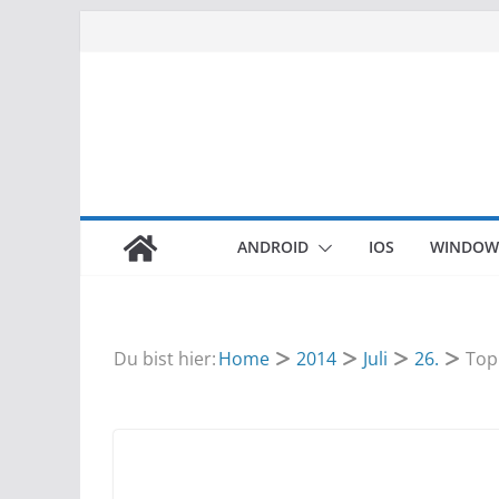
Zum
Inhalt
springen
ANDROID
IOS
WINDOW
Du bist hier:
Home
2014
Juli
26.
Top