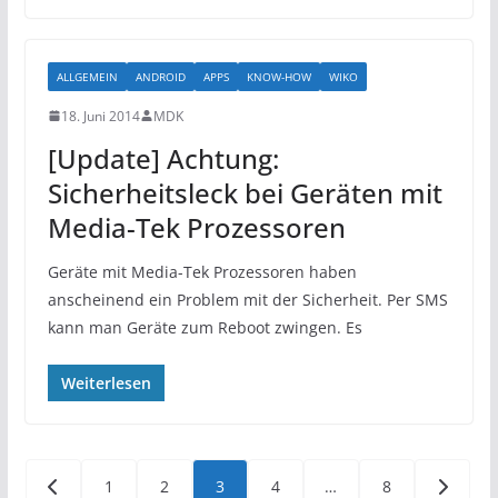
ALLGEMEIN
ANDROID
APPS
KNOW-HOW
WIKO
18. Juni 2014
MDK
[Update] Achtung:
Sicherheitsleck bei Geräten mit
Media-Tek Prozessoren
Geräte mit Media-Tek Prozessoren haben
anscheinend ein Problem mit der Sicherheit. Per SMS
kann man Geräte zum Reboot zwingen. Es
Weiterlesen
Seitennummerierung
1
2
3
4
…
8