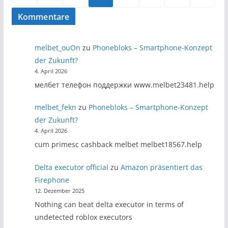
der
Kommentare
Beiträge
melbet_ouOn
zu
Phonebloks – Smartphone-Konzept
der Zukunft?
4. April 2026
мелбет телефон поддержки www.melbet23481.help
melbet_fekn
zu
Phonebloks – Smartphone-Konzept
der Zukunft?
4. April 2026
cum primesc cashback melbet melbet18567.help
Delta executor official
zu
Amazon präsentiert das
Firephone
12. Dezember 2025
Nothing can beat delta executor in terms of
undetected roblox executors