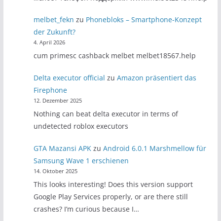
melbet_fekn
zu
Phonebloks – Smartphone-Konzept
der Zukunft?
4. April 2026
cum primesc cashback melbet melbet18567.help
Delta executor official
zu
Amazon präsentiert das
Firephone
12. Dezember 2025
Nothing can beat delta executor in terms of
undetected roblox executors
GTA Mazansi APK
zu
Android 6.0.1 Marshmellow für
Samsung Wave 1 erschienen
14. Oktober 2025
This looks interesting! Does this version support
Google Play Services properly, or are there still
crashes? I’m curious because I…