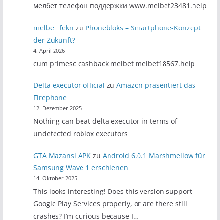
мелбет телефон поддержки www.melbet23481.help
melbet_fekn
zu
Phonebloks – Smartphone-Konzept
der Zukunft?
4. April 2026
cum primesc cashback melbet melbet18567.help
Delta executor official
zu
Amazon präsentiert das
Firephone
12. Dezember 2025
Nothing can beat delta executor in terms of
undetected roblox executors
GTA Mazansi APK
zu
Android 6.0.1 Marshmellow für
Samsung Wave 1 erschienen
14. Oktober 2025
This looks interesting! Does this version support
Google Play Services properly, or are there still
crashes? I’m curious because I…