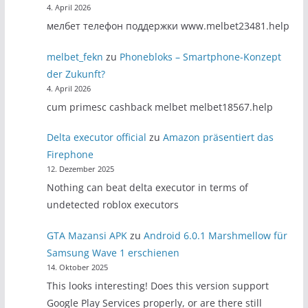
4. April 2026
мелбет телефон поддержки www.melbet23481.help
melbet_fekn
zu
Phonebloks – Smartphone-Konzept
der Zukunft?
4. April 2026
cum primesc cashback melbet melbet18567.help
Delta executor official
zu
Amazon präsentiert das
Firephone
12. Dezember 2025
Nothing can beat delta executor in terms of
undetected roblox executors
GTA Mazansi APK
zu
Android 6.0.1 Marshmellow für
Samsung Wave 1 erschienen
14. Oktober 2025
This looks interesting! Does this version support
Google Play Services properly, or are there still