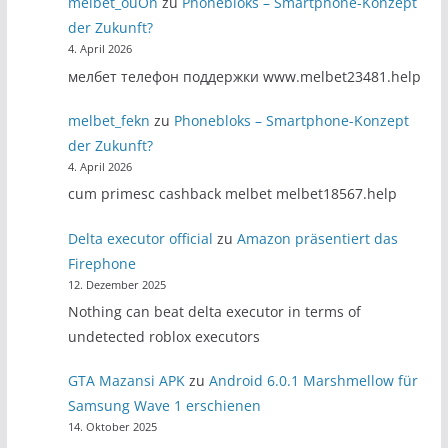
melbet_ouOn
zu
Phonebloks – Smartphone-Konzept
der Zukunft?
4. April 2026
мелбет телефон поддержки www.melbet23481.help
melbet_fekn
zu
Phonebloks – Smartphone-Konzept
der Zukunft?
4. April 2026
cum primesc cashback melbet melbet18567.help
Delta executor official
zu
Amazon präsentiert das
Firephone
12. Dezember 2025
Nothing can beat delta executor in terms of
undetected roblox executors
GTA Mazansi APK
zu
Android 6.0.1 Marshmellow für
Samsung Wave 1 erschienen
14. Oktober 2025