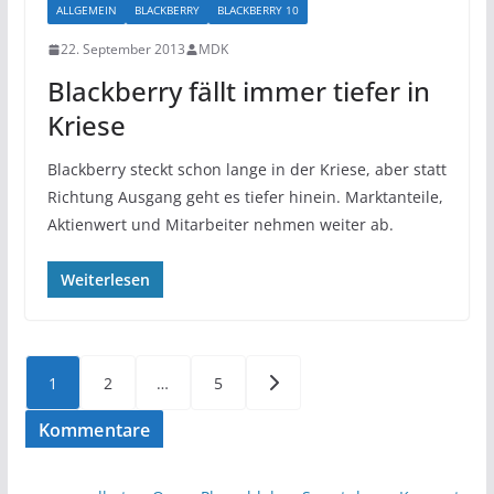
ALLGEMEIN
BLACKBERRY
BLACKBERRY 10
22. September 2013
MDK
Blackberry fällt immer tiefer in
Kriese
Blackberry steckt schon lange in der Kriese, aber statt
Richtung Ausgang geht es tiefer hinein. Marktanteile,
Aktienwert und Mitarbeiter nehmen weiter ab.
Weiterlesen
Seitennummerierung
1
2
…
5
der
Kommentare
Beiträge