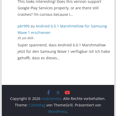
This looks interesting! Does this version support
Google Play Services properly, or are there still
crashes? I’m curious because I…
pkr999
zu
Android 6.0.1 Marshmellow für Samsung
Wave 1 erschienen
29. Juli 2025
Super spannend, dass Android 6.0.1 Marshmallow
jetzt für den Samsung Wave 1 verfügbar ist! Ich habe
gehofft, dass es dieses…
Copyright © 2026
mobilenote
. Alle Rechte vorbehalten.
Theme:
ColorMag
von ThemeGrill. Präsentiert von
WordPress
.