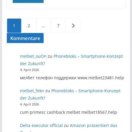
Seitennummerierung
1
2
…
7
der
Kommentare
Beiträge
melbet_ouOn
zu
Phonebloks – Smartphone-Konzept
der Zukunft?
4. April 2026
мелбет телефон поддержки www.melbet23481.help
melbet_fekn
zu
Phonebloks – Smartphone-Konzept
der Zukunft?
4. April 2026
cum primesc cashback melbet melbet18567.help
Delta executor official
zu
Amazon präsentiert das