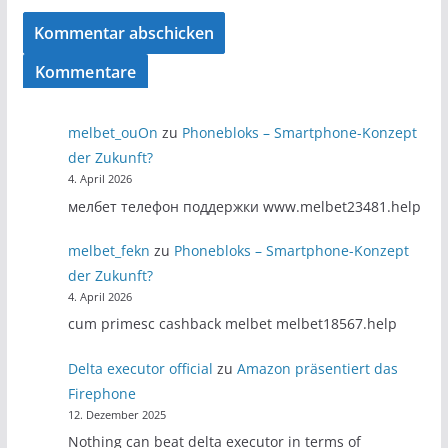
Kommentare
melbet_ouOn
zu
Phonebloks – Smartphone-Konzept
der Zukunft?
4. April 2026
мелбет телефон поддержки www.melbet23481.help
melbet_fekn
zu
Phonebloks – Smartphone-Konzept
der Zukunft?
4. April 2026
cum primesc cashback melbet melbet18567.help
Delta executor official
zu
Amazon präsentiert das
Firephone
12. Dezember 2025
Nothing can beat delta executor in terms of