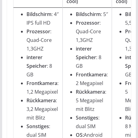
cool)
cool)
Bildschirm
: 4″
Bildschirm
: 5″
Bilds
IPS full HD
Prozessor
:
5,5″ 
Prozessor
:
Quad-Core
Proz
Quad-Core
1,3GHZ
Quad
1,3GHZ
interer
1,3G
interer
Speicher
: 8
inter
Speicher
: 8
GB
Speic
GB
Frontkamera
:
GB
Frontkamera
:
2 Megapixel
Fron
1,2 Megapixel
Rückkamera
:
5
Rückkamera
:
5 Megapixel
Megap
3,2 Megapixel
mit Blitz
Blitz
mit Blitz
Sonstiges
:
Rück
Sonstiges
:
dual SIM
8 Meg
dual SIM
OS:
Android
mit Bl