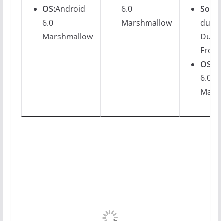
OS:
Android
6.0
Sonst
6.0
Marshmallow
dual 
Marshmallow
Dual-
Front
OS:
A
6.0
Mars