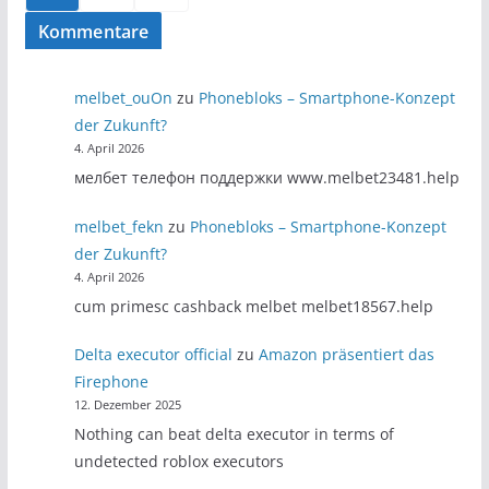
der
Kommentare
Beiträge
melbet_ouOn
zu
Phonebloks – Smartphone-Konzept
der Zukunft?
4. April 2026
мелбет телефон поддержки www.melbet23481.help
melbet_fekn
zu
Phonebloks – Smartphone-Konzept
der Zukunft?
4. April 2026
cum primesc cashback melbet melbet18567.help
Delta executor official
zu
Amazon präsentiert das
Firephone
12. Dezember 2025
Nothing can beat delta executor in terms of
undetected roblox executors