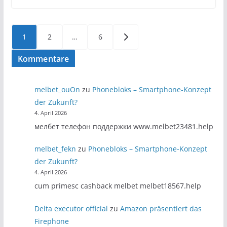
Seitennummerierung
1
2
…
6
der
Kommentare
Beiträge
melbet_ouOn
zu
Phonebloks – Smartphone-Konzept
der Zukunft?
4. April 2026
мелбет телефон поддержки www.melbet23481.help
melbet_fekn
zu
Phonebloks – Smartphone-Konzept
der Zukunft?
4. April 2026
cum primesc cashback melbet melbet18567.help
Delta executor official
zu
Amazon präsentiert das
Firephone