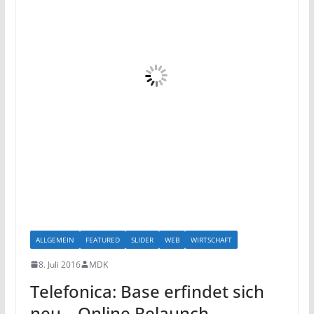
ALLGEMEIN
FEATURED
SLIDER
WEB
WIRTSCHAFT
8. Juli 2016
MDK
Telefonica: Base erfindet sich
neu – Online Relaunch