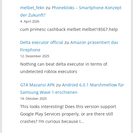
melbet_fekn
zu
Phonebloks – Smartphone-Konzept
der Zukunft?
4. April 2026
cum primesc cashback melbet melbet18567.help
Delta executor official
zu
Amazon präsentiert das
Firephone
12. Dezember 2025
Nothing can beat delta executor in terms of
undetected roblox executors
GTA Mazansi APK
zu
Android 6.0.1 Marshmellow für
Samsung Wave 1 erschienen
14. Oktober 2025
This looks interesting! Does this version support
Google Play Services properly, or are there still
crashes? I’m curious because I…