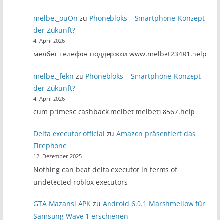
melbet_ouOn
zu
Phonebloks – Smartphone-Konzept
der Zukunft?
4. April 2026
мелбет телефон поддержки www.melbet23481.help
melbet_fekn
zu
Phonebloks – Smartphone-Konzept
der Zukunft?
4. April 2026
cum primesc cashback melbet melbet18567.help
Delta executor official
zu
Amazon präsentiert das
Firephone
12. Dezember 2025
Nothing can beat delta executor in terms of
undetected roblox executors
GTA Mazansi APK
zu
Android 6.0.1 Marshmellow für
Samsung Wave 1 erschienen