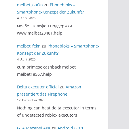
melbet_ouOn
zu
Phonebloks –
Smartphone-Konzept der Zukunft?
4. April 2026
мелбет телефон поддержки
www.melbet23481.help
melbet_fekn
zu
Phonebloks – Smartphone-
Konzept der Zukunft?
4. April 2026
cum primesc cashback melbet
melbet18567.help
Delta executor official
zu
Amazon
präsentiert das Firephone
12. Dezember 2025
Nothing can beat delta executor in terms
of undetected roblox executors
GTA Mazansi APK
zu
Android 6.0.1