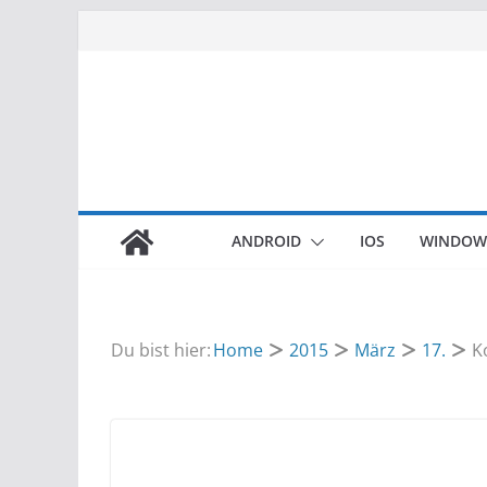
Zum
Inhalt
springen
ANDROID
IOS
WINDOW
Du bist hier:
Home
2015
März
17.
K