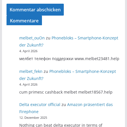
Kommentare
melbet_ouOn
zu
Phonebloks – Smartphone-Konzept
der Zukunft?
4. April 2026
мелбет телефон поддержки www.melbet23481.help
melbet_fekn
zu
Phonebloks – Smartphone-Konzept
der Zukunft?
4. April 2026
cum primesc cashback melbet melbet18567.help
Delta executor official
zu
Amazon präsentiert das
Firephone
12. Dezember 2025
Nothing can beat delta executor in terms of