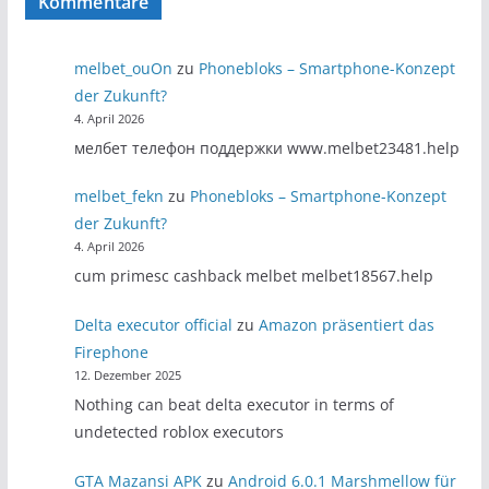
Kommentare
melbet_ouOn
zu
Phonebloks – Smartphone-Konzept
der Zukunft?
4. April 2026
мелбет телефон поддержки www.melbet23481.help
melbet_fekn
zu
Phonebloks – Smartphone-Konzept
der Zukunft?
4. April 2026
cum primesc cashback melbet melbet18567.help
Delta executor official
zu
Amazon präsentiert das
Firephone
12. Dezember 2025
Nothing can beat delta executor in terms of
undetected roblox executors
GTA Mazansi APK
zu
Android 6.0.1 Marshmellow für