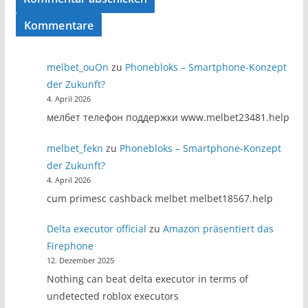
Kommentare
melbet_ouOn
zu
Phonebloks – Smartphone-Konzept
der Zukunft?
4. April 2026
мелбет телефон поддержки www.melbet23481.help
melbet_fekn
zu
Phonebloks – Smartphone-Konzept
der Zukunft?
4. April 2026
cum primesc cashback melbet melbet18567.help
Delta executor official
zu
Amazon präsentiert das
Firephone
12. Dezember 2025
Nothing can beat delta executor in terms of
undetected roblox executors