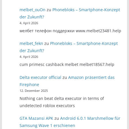
melbet_ouOn
zu
Phonebloks – Smartphone-Konzept
der Zukunft?
4. April 2026
мелбет телефон поддержки www.melbet23481.help
melbet_fekn
zu
Phonebloks – Smartphone-Konzept
der Zukunft?
4. April 2026
cum primesc cashback melbet melbet18567.help
Delta executor official
zu
Amazon präsentiert das
Firephone
12. Dezember 2025
Nothing can beat delta executor in terms of
undetected roblox executors
GTA Mazansi APK
zu
Android 6.0.1 Marshmellow für
Samsung Wave 1 erschienen