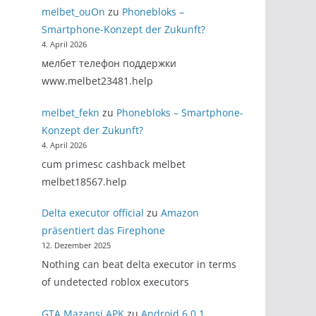
melbet_ouOn
zu
Phonebloks –
Smartphone-Konzept der Zukunft?
4. April 2026
мелбет телефон поддержки
www.melbet23481.help
melbet_fekn
zu
Phonebloks – Smartphone-
Konzept der Zukunft?
4. April 2026
cum primesc cashback melbet
melbet18567.help
Delta executor official
zu
Amazon
präsentiert das Firephone
12. Dezember 2025
Nothing can beat delta executor in terms
of undetected roblox executors
GTA Mazansi APK
zu
Android 6.0.1