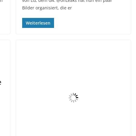
en
von LG, dem G4. @onLeaks hat nun ein paar
Bilder organisiert, die er
Weiterlesen
e