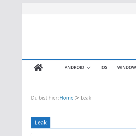
Zum
Inhalt
springen
ANDROID
IOS
WINDOW
Du bist hier:
Home
Leak
Leak