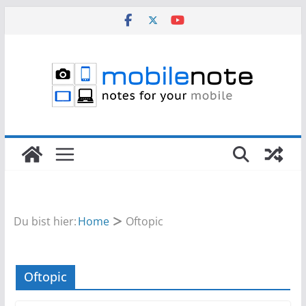
Zum
Inhalt
springen
Du bist hier:
Home
Oftopic
Oftopic