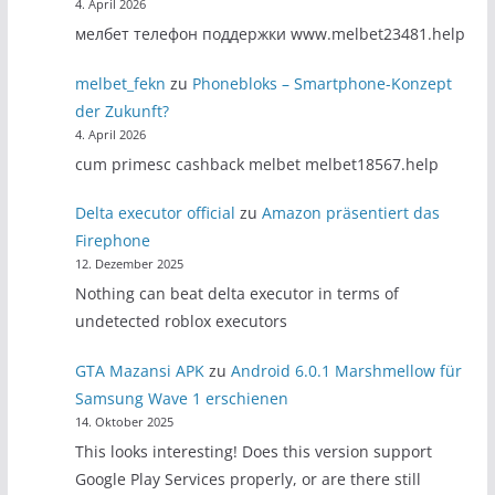
4. April 2026
мелбет телефон поддержки www.melbet23481.help
melbet_fekn
zu
Phonebloks – Smartphone-Konzept
der Zukunft?
4. April 2026
cum primesc cashback melbet melbet18567.help
Delta executor official
zu
Amazon präsentiert das
Firephone
12. Dezember 2025
Nothing can beat delta executor in terms of
undetected roblox executors
GTA Mazansi APK
zu
Android 6.0.1 Marshmellow für
Samsung Wave 1 erschienen
14. Oktober 2025
This looks interesting! Does this version support
Google Play Services properly, or are there still