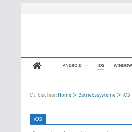
Zum
Inhalt
springen
ANDROID
IOS
WINDOW
Du bist hier:
Home
Betriebssysteme
iOS
iOS