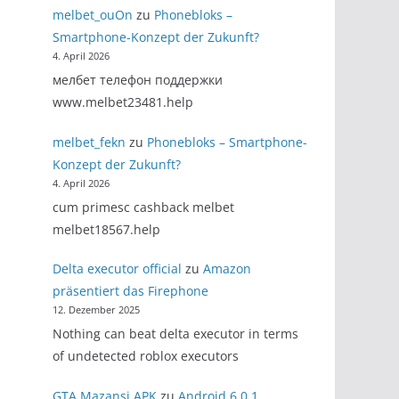
melbet_ouOn
zu
Phonebloks –
Smartphone-Konzept der Zukunft?
4. April 2026
мелбет телефон поддержки
www.melbet23481.help
melbet_fekn
zu
Phonebloks – Smartphone-
Konzept der Zukunft?
4. April 2026
cum primesc cashback melbet
melbet18567.help
Delta executor official
zu
Amazon
präsentiert das Firephone
12. Dezember 2025
Nothing can beat delta executor in terms
of undetected roblox executors
GTA Mazansi APK
zu
Android 6.0.1