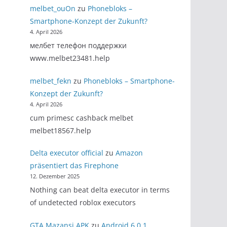
melbet_ouOn
zu
Phonebloks –
Smartphone-Konzept der Zukunft?
4. April 2026
мелбет телефон поддержки
www.melbet23481.help
melbet_fekn
zu
Phonebloks – Smartphone-
Konzept der Zukunft?
4. April 2026
cum primesc cashback melbet
melbet18567.help
Delta executor official
zu
Amazon
präsentiert das Firephone
12. Dezember 2025
Nothing can beat delta executor in terms
of undetected roblox executors
GTA Mazansi APK
zu
Android 6.0.1