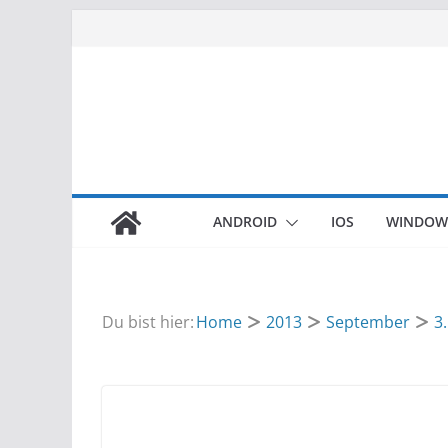
Zum
Inhalt
springen
ANDROID
IOS
WINDOW
Du bist hier:
Home
2013
September
3.