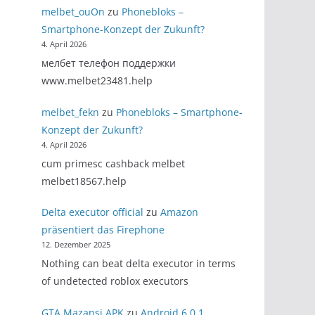
melbet_ouOn
zu
Phonebloks –
Smartphone-Konzept der Zukunft?
4. April 2026
мелбет телефон поддержки
www.melbet23481.help
melbet_fekn
zu
Phonebloks – Smartphone-
Konzept der Zukunft?
4. April 2026
cum primesc cashback melbet
melbet18567.help
Delta executor official
zu
Amazon
präsentiert das Firephone
12. Dezember 2025
Nothing can beat delta executor in terms
of undetected roblox executors
GTA Mazansi APK
zu
Android 6.0.1