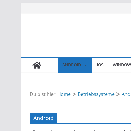
Zum
Inhalt
springen
ANDROID
IOS
WINDOW
Du bist hier:
Home
Betriebssysteme
And
Android