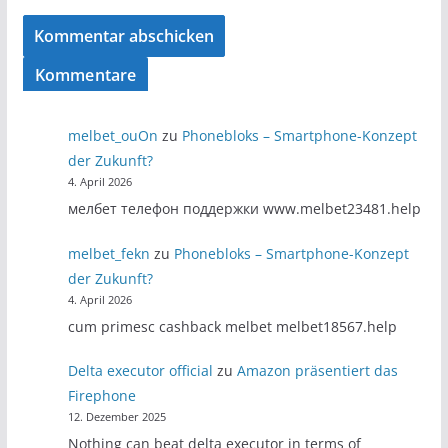
Kommentare
melbet_ouOn
zu
Phonebloks – Smartphone-Konzept
der Zukunft?
4. April 2026
мелбет телефон поддержки www.melbet23481.help
melbet_fekn
zu
Phonebloks – Smartphone-Konzept
der Zukunft?
4. April 2026
cum primesc cashback melbet melbet18567.help
Delta executor official
zu
Amazon präsentiert das
Firephone
12. Dezember 2025
Nothing can beat delta executor in terms of