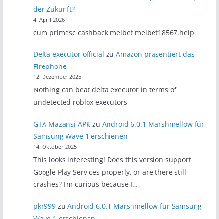
der Zukunft?
4. April 2026
cum primesc cashback melbet melbet18567.help
Delta executor official
zu
Amazon präsentiert das
Firephone
12. Dezember 2025
Nothing can beat delta executor in terms of
undetected roblox executors
GTA Mazansi APK
zu
Android 6.0.1 Marshmellow für
Samsung Wave 1 erschienen
14. Oktober 2025
This looks interesting! Does this version support
Google Play Services properly, or are there still
crashes? I’m curious because I…
pkr999
zu
Android 6.0.1 Marshmellow für Samsung
Wave 1 erschienen