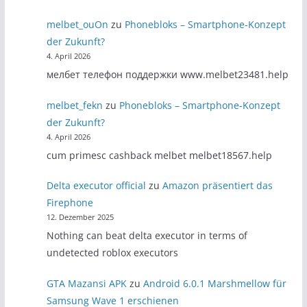
melbet_ouOn
zu
Phonebloks – Smartphone-Konzept
der Zukunft?
4. April 2026
мелбет телефон поддержки www.melbet23481.help
melbet_fekn
zu
Phonebloks – Smartphone-Konzept
der Zukunft?
4. April 2026
cum primesc cashback melbet melbet18567.help
Delta executor official
zu
Amazon präsentiert das
Firephone
12. Dezember 2025
Nothing can beat delta executor in terms of
undetected roblox executors
GTA Mazansi APK
zu
Android 6.0.1 Marshmellow für
Samsung Wave 1 erschienen