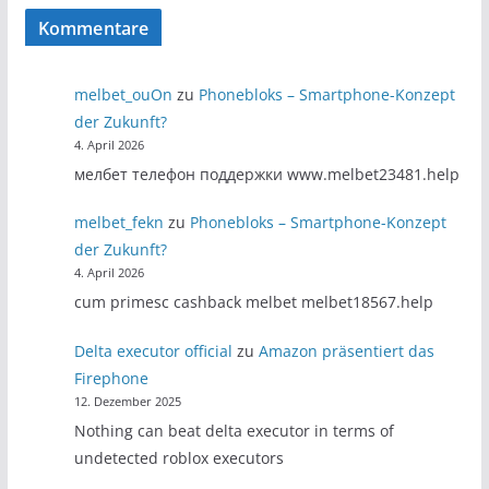
Kommentare
melbet_ouOn
zu
Phonebloks – Smartphone-Konzept
der Zukunft?
4. April 2026
мелбет телефон поддержки www.melbet23481.help
melbet_fekn
zu
Phonebloks – Smartphone-Konzept
der Zukunft?
4. April 2026
cum primesc cashback melbet melbet18567.help
Delta executor official
zu
Amazon präsentiert das
Firephone
12. Dezember 2025
Nothing can beat delta executor in terms of
undetected roblox executors