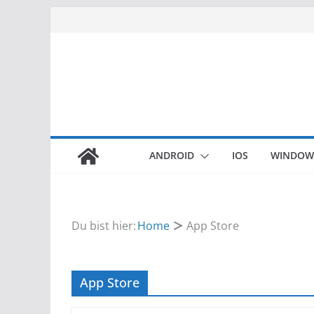
Zum
Inhalt
springen
ANDROID
IOS
WINDOW
Du bist hier:
Home
App Store
App Store