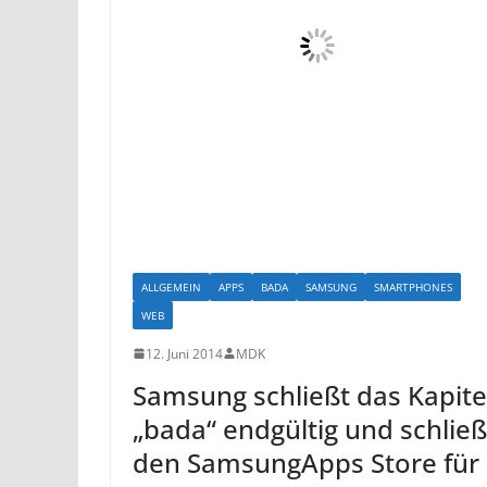
ALLGEMEIN
APPS
BADA
SAMSUNG
SMARTPHONES
WEB
12. Juni 2014
MDK
Samsung schließt das Kapite
„bada“ endgültig und schließ
den SamsungApps Store für