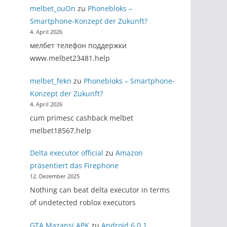
melbet_ouOn
zu
Phonebloks –
Smartphone-Konzept der Zukunft?
4. April 2026
мелбет телефон поддержки
www.melbet23481.help
melbet_fekn
zu
Phonebloks – Smartphone-
Konzept der Zukunft?
4. April 2026
cum primesc cashback melbet
melbet18567.help
Delta executor official
zu
Amazon
präsentiert das Firephone
12. Dezember 2025
Nothing can beat delta executor in terms
of undetected roblox executors
GTA Mazansi APK
zu
Android 6.0.1