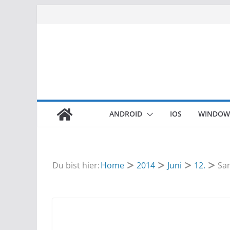
Zum
Inhalt
springen
ANDROID
IOS
WINDOW
Du bist hier:
Home
2014
Juni
12.
Sam