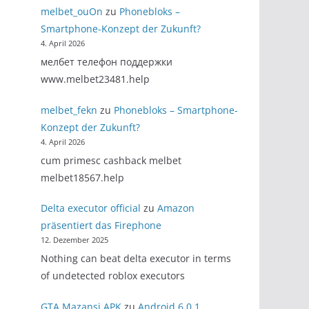
melbet_ouOn
zu
Phonebloks –
Smartphone-Konzept der Zukunft?
4. April 2026
мелбет телефон поддержки
www.melbet23481.help
melbet_fekn
zu
Phonebloks – Smartphone-
Konzept der Zukunft?
4. April 2026
cum primesc cashback melbet
melbet18567.help
Delta executor official
zu
Amazon
präsentiert das Firephone
12. Dezember 2025
Nothing can beat delta executor in terms
of undetected roblox executors
GTA Mazansi APK
zu
Android 6.0.1