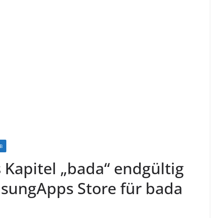
B
 Kapitel „bada“ endgültig
msungApps Store für bada