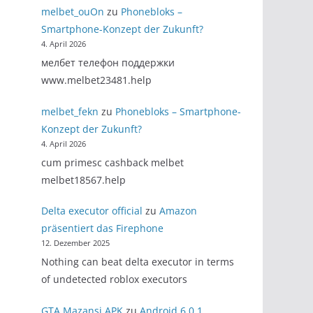
melbet_ouOn
zu
Phonebloks –
Smartphone-Konzept der Zukunft?
4. April 2026
мелбет телефон поддержки
www.melbet23481.help
melbet_fekn
zu
Phonebloks – Smartphone-
Konzept der Zukunft?
4. April 2026
cum primesc cashback melbet
melbet18567.help
Delta executor official
zu
Amazon
präsentiert das Firephone
12. Dezember 2025
Nothing can beat delta executor in terms
of undetected roblox executors
GTA Mazansi APK
zu
Android 6.0.1