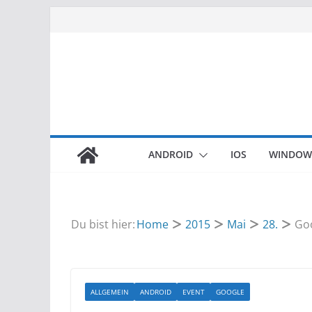
Zum
Inhalt
springen
ANDROID
IOS
WINDOW
Du bist hier:
Home
2015
Mai
28.
Goo
ALLGEMEIN
ANDROID
EVENT
GOOGLE