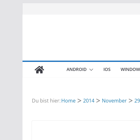
Zum
Inhalt
springen
ANDROID
IOS
WINDOW
Du bist hier:
Home
2014
November
29