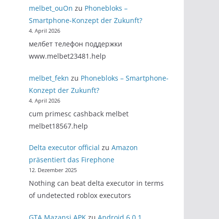
melbet_ouOn
zu
Phonebloks –
Smartphone-Konzept der Zukunft?
4. April 2026
мелбет телефон поддержки
www.melbet23481.help
melbet_fekn
zu
Phonebloks – Smartphone-
Konzept der Zukunft?
4. April 2026
cum primesc cashback melbet
melbet18567.help
Delta executor official
zu
Amazon
präsentiert das Firephone
12. Dezember 2025
Nothing can beat delta executor in terms
of undetected roblox executors
GTA Mazansi APK
zu
Android 6.0.1