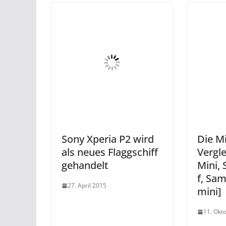
Sony Xperia P2 wird
Die M
als neues Flaggschiff
Vergl
gehandelt
Mini, 
f, Sa
27. April 2015
mini]
11. Okt