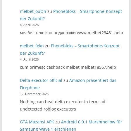
melbet_ouOn
zu
Phonebloks – Smartphone-Konzept
der Zukunft?
4. April 2026
мелбет телефон поддержки www.melbet23481.help
melbet_fekn
zu
Phonebloks – Smartphone-Konzept
der Zukunft?
4. April 2026
cum primesc cashback melbet melbet18567.help
Delta executor official
zu
Amazon präsentiert das
Firephone
12. Dezember 2025
Nothing can beat delta executor in terms of
undetected roblox executors
GTA Mazansi APK
zu
Android 6.0.1 Marshmellow für
Samsung Wave 1 erschienen