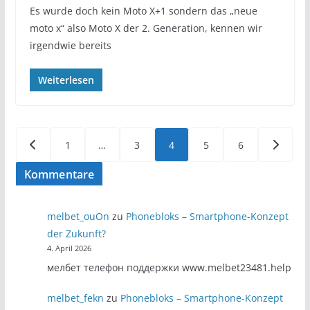
Es wurde doch kein Moto X+1 sondern das „neue
moto x“ also Moto X der 2. Generation, kennen wir
irgendwie bereits
Weiterlesen
Seitennummerierung
1
…
3
4
5
6
der
Kommentare
Beiträge
melbet_ouOn
zu
Phonebloks – Smartphone-Konzept
der Zukunft?
4. April 2026
мелбет телефон поддержки www.melbet23481.help
melbet_fekn
zu
Phonebloks – Smartphone-Konzept