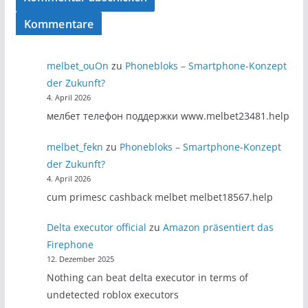
Kommentare
melbet_ouOn
zu
Phonebloks – Smartphone-Konzept
der Zukunft?
4. April 2026
мелбет телефон поддержки www.melbet23481.help
melbet_fekn
zu
Phonebloks – Smartphone-Konzept
der Zukunft?
4. April 2026
cum primesc cashback melbet melbet18567.help
Delta executor official
zu
Amazon präsentiert das
Firephone
12. Dezember 2025
Nothing can beat delta executor in terms of
undetected roblox executors