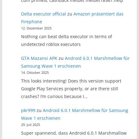
cum primesc cashback melbet melbet18567.help
Delta executor official
zu
Amazon präsentiert das
Firephone
12. Dezember 2025
Nothing can beat delta executor in terms of
undetected roblox executors
GTA Mazansi APK
zu
Android 6.0.1 Marshmellow für
Samsung Wave 1 erschienen
14. Oktober 2025
This looks interesting! Does this version support
Google Play Services properly, or are there still
crashes? I’m curious because I…
pkr999
zu
Android 6.0.1 Marshmellow für Samsung
Wave 1 erschienen
29. Juli 2025
Super spannend, dass Android 6.0.1 Marshmallow