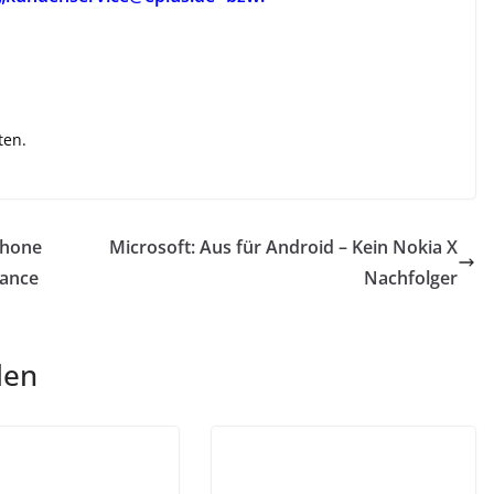
ten.
phone
Microsoft: Aus für Android – Kein Nokia X
hance
Nachfolger
len