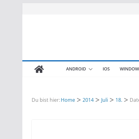
Zum
Inhalt
springen
ANDROID
IOS
WINDOW
Du bist hier:
Home
2014
Juli
18.
Dat