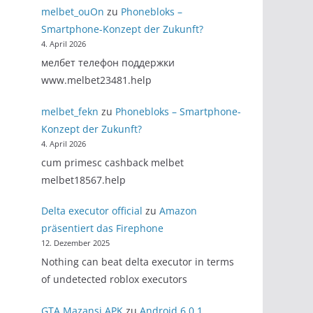
melbet_ouOn
zu
Phonebloks –
Smartphone-Konzept der Zukunft?
4. April 2026
мелбет телефон поддержки
www.melbet23481.help
melbet_fekn
zu
Phonebloks – Smartphone-
Konzept der Zukunft?
4. April 2026
cum primesc cashback melbet
melbet18567.help
Delta executor official
zu
Amazon
präsentiert das Firephone
12. Dezember 2025
Nothing can beat delta executor in terms
of undetected roblox executors
GTA Mazansi APK
zu
Android 6.0.1