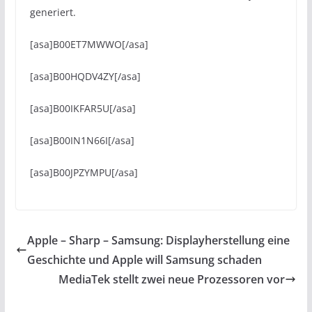
generiert.
[asa]B00ET7MWWO[/asa]
[asa]B00HQDV4ZY[/asa]
[asa]B00IKFAR5U[/asa]
[asa]B00IN1N66I[/asa]
[asa]B00JPZYMPU[/asa]
Apple – Sharp – Samsung: Displayherstellung eine
Geschichte und Apple will Samsung schaden
MediaTek stellt zwei neue Prozessoren vor