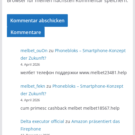
Browser für meinen nächsten Kommentar speichern.
Kommentare
melbet_ouOn
zu
Phonebloks – Smartphone-Konzept
der Zukunft?
4. April 2026
мелбет телефон поддержки www.melbet23481.help
melbet_fekn
zu
Phonebloks – Smartphone-Konzept
der Zukunft?
4. April 2026
cum primesc cashback melbet melbet18567.help
Delta executor official
zu
Amazon präsentiert das
Firephone