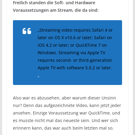
Freilich standen die Soft- und Hardware
Voraussetzungen am Stream, die da sind:
„Streaming video requires Safari 4 or
later on OS X v10.6 or later; Safari on
iOS 4.2 or later; or QuickTime 7 on
Windows. Streaming via Apple TV
requires second- or third-generation
Apple TV with software 5.0.2 or later.
„
Also war es abzusehen, aber warum dieser Unsinn
nur? Denn das aufgezeichnete Video, kann jetzt jeder
ansehen. Einzige Voraussetzung war QuickTime, und
es musste nicht mal das neueste sein. Und wer sich
erinnern kann, das war auch beim letzten mal so.