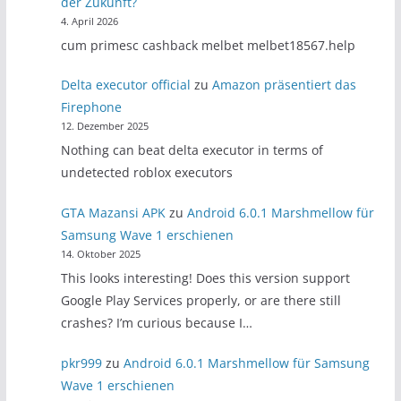
der Zukunft?
4. April 2026
cum primesc cashback melbet melbet18567.help
Delta executor official
zu
Amazon präsentiert das
Firephone
12. Dezember 2025
Nothing can beat delta executor in terms of
undetected roblox executors
GTA Mazansi APK
zu
Android 6.0.1 Marshmellow für
Samsung Wave 1 erschienen
14. Oktober 2025
This looks interesting! Does this version support
Google Play Services properly, or are there still
crashes? I’m curious because I…
pkr999
zu
Android 6.0.1 Marshmellow für Samsung
Wave 1 erschienen