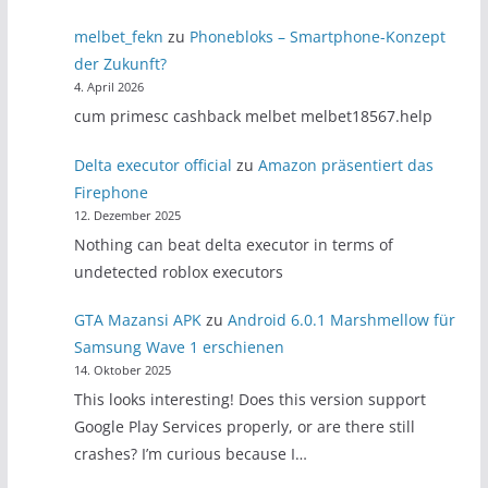
melbet_fekn
zu
Phonebloks – Smartphone-Konzept
der Zukunft?
4. April 2026
cum primesc cashback melbet melbet18567.help
Delta executor official
zu
Amazon präsentiert das
Firephone
12. Dezember 2025
Nothing can beat delta executor in terms of
undetected roblox executors
GTA Mazansi APK
zu
Android 6.0.1 Marshmellow für
Samsung Wave 1 erschienen
14. Oktober 2025
This looks interesting! Does this version support
Google Play Services properly, or are there still
crashes? I’m curious because I…