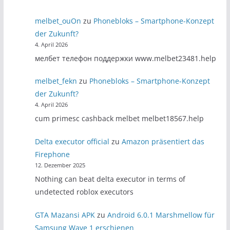
melbet_ouOn
zu
Phonebloks – Smartphone-Konzept
der Zukunft?
4. April 2026
мелбет телефон поддержки www.melbet23481.help
melbet_fekn
zu
Phonebloks – Smartphone-Konzept
der Zukunft?
4. April 2026
cum primesc cashback melbet melbet18567.help
Delta executor official
zu
Amazon präsentiert das
Firephone
12. Dezember 2025
Nothing can beat delta executor in terms of
undetected roblox executors
GTA Mazansi APK
zu
Android 6.0.1 Marshmellow für
Samsung Wave 1 erschienen