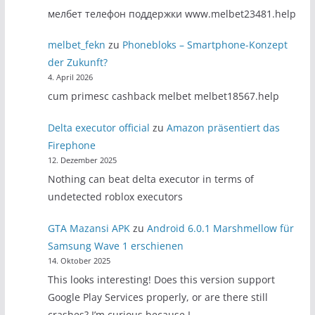
мелбет телефон поддержки www.melbet23481.help
melbet_fekn
zu
Phonebloks – Smartphone-Konzept
der Zukunft?
4. April 2026
cum primesc cashback melbet melbet18567.help
Delta executor official
zu
Amazon präsentiert das
Firephone
12. Dezember 2025
Nothing can beat delta executor in terms of
undetected roblox executors
GTA Mazansi APK
zu
Android 6.0.1 Marshmellow für
Samsung Wave 1 erschienen
14. Oktober 2025
This looks interesting! Does this version support
Google Play Services properly, or are there still
crashes? I’m curious because I…