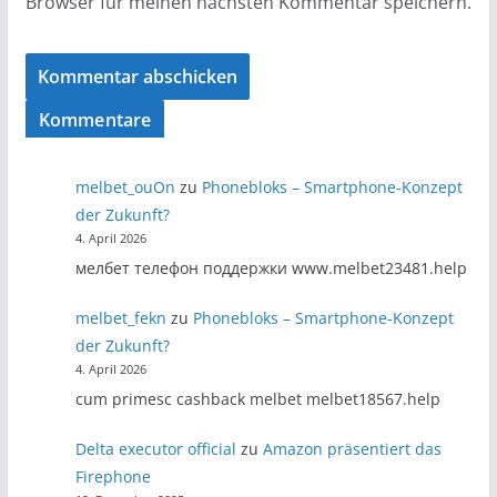
Browser für meinen nächsten Kommentar speichern.
Kommentare
melbet_ouOn
zu
Phonebloks – Smartphone-Konzept
der Zukunft?
4. April 2026
мелбет телефон поддержки www.melbet23481.help
melbet_fekn
zu
Phonebloks – Smartphone-Konzept
der Zukunft?
4. April 2026
cum primesc cashback melbet melbet18567.help
Delta executor official
zu
Amazon präsentiert das
Firephone