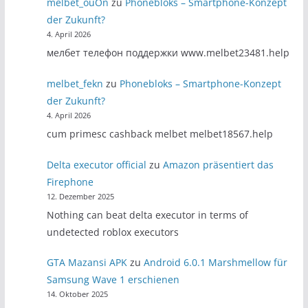
melbet_ouOn
zu
Phonebloks – Smartphone-Konzept
der Zukunft?
4. April 2026
мелбет телефон поддержки www.melbet23481.help
melbet_fekn
zu
Phonebloks – Smartphone-Konzept
der Zukunft?
4. April 2026
cum primesc cashback melbet melbet18567.help
Delta executor official
zu
Amazon präsentiert das
Firephone
12. Dezember 2025
Nothing can beat delta executor in terms of
undetected roblox executors
GTA Mazansi APK
zu
Android 6.0.1 Marshmellow für
Samsung Wave 1 erschienen
14. Oktober 2025