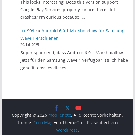
This looks interesting! Does this version support
Google Play Services properly, or are there still
crashes? I’m curious because I…
pkr999
zu
Android 6.0.1 Marshmellow für Samsung
Wave 1 erschienen
29. Juli 2025
Super spannend, dass Android 6.0.1 Marshmallow
jetzt für den Samsung Wave 1 verfügbar ist! Ich habe
gehofft, dass es dieses…
Copyright © 2026
mobilenote
. Alle Rechte vorbehalten.
Theme:
ColorMag
von ThemeGrill. Präsentiert von
WordPress
.