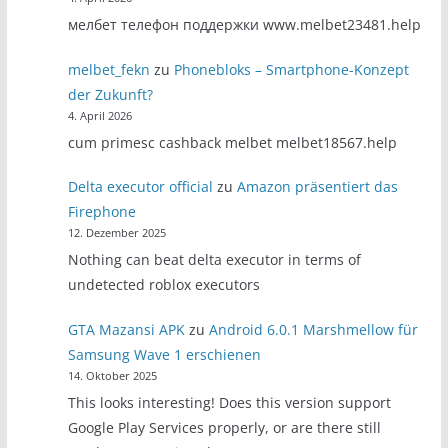
мелбет телефон поддержки www.melbet23481.help
melbet_fekn
zu
Phonebloks – Smartphone-Konzept
der Zukunft?
4. April 2026
cum primesc cashback melbet melbet18567.help
Delta executor official
zu
Amazon präsentiert das
Firephone
12. Dezember 2025
Nothing can beat delta executor in terms of
undetected roblox executors
GTA Mazansi APK
zu
Android 6.0.1 Marshmellow für
Samsung Wave 1 erschienen
14. Oktober 2025
This looks interesting! Does this version support
Google Play Services properly, or are there still